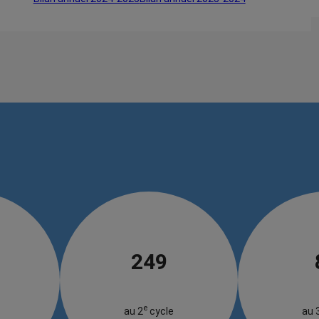
249
e
au 2
cycle
au 