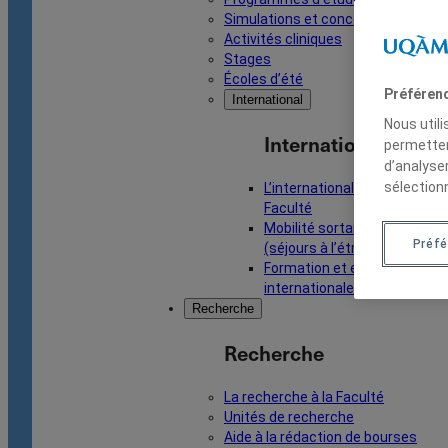
Simulations et concours
Activités cliniques
Stages
Écoles d’été
Préféren
International
Nous util
International
permetten
d’analyse
sélection
L’international à la
Faculté
Mobilité sortante
Préfé
(séjours à l’étranger)
Formation et ententes
internationales
Recherche
Recherche
La recherche à la Faculté
Unités de recherche
Aide à la rédaction de bourses