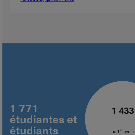
1 771
1 433
étudiantes et
étudiants
er
au 1
cycle