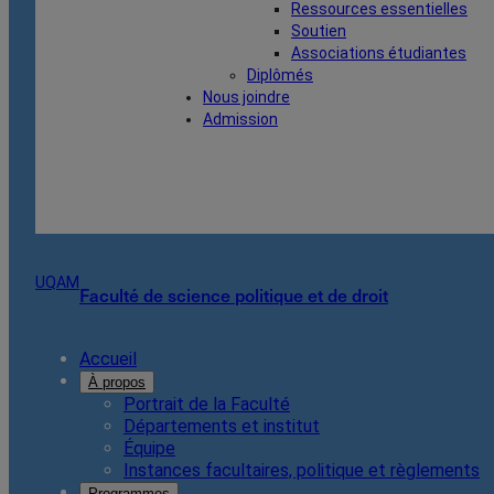
Ressources essentielles
Soutien
Associations étudiantes
Diplômés
Nous joindre
Admission
UQAM
Faculté de science politique et de droit
Accueil
À propos
Portrait de la Faculté
Départements et institut
Équipe
Instances facultaires, politique et règlements
Programmes