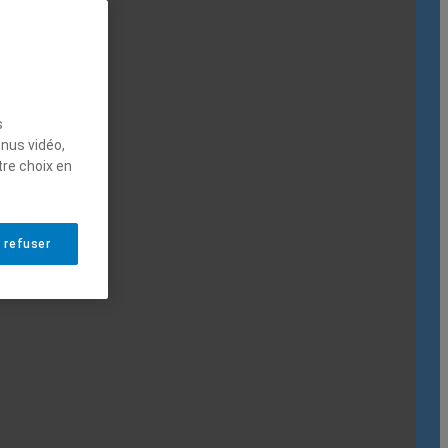
s
enus vidéo,
tre choix en
 refuser