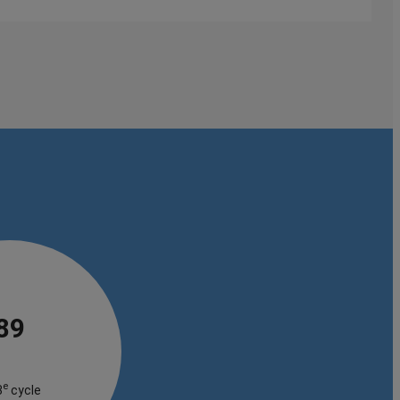
89
e
3
cycle