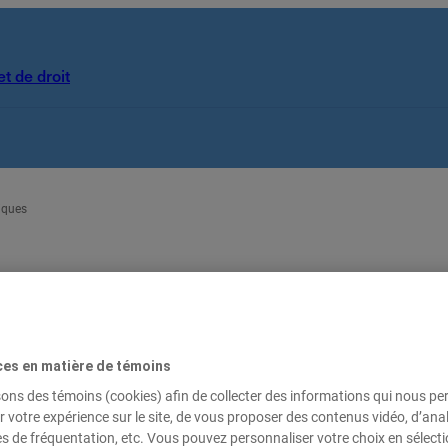
t de droit
niques
ces en matière de témoins
ment étudiant en droit axés sur l’accès à la justice, les dr
sons des témoins (cookies) afin de collecter des informations qui nous p
r votre expérience sur le site, de vous proposer des contenus vidéo, d’anal
es de fréquentation, etc. Vous pouvez personnaliser votre choix en sélect