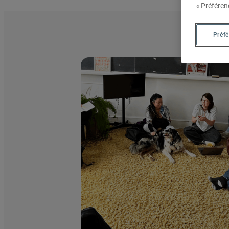
« Préféren
Nous joindre
Préf
Admission