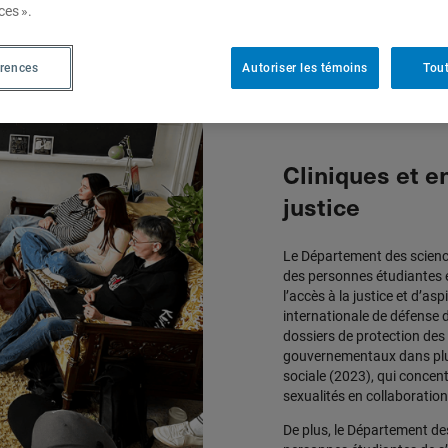
ces ».
érences
Autoriser les témoins
Tout
Cliniques et e
justice
Le Département des science
des personnes étudiantes 
l’accès à la justice et d’asp
internationale de défense
dossiers de protection de
gouvernementaux dans plusie
sociale (2023), qui concent
sexualités en collaborati
De plus, le Département des 