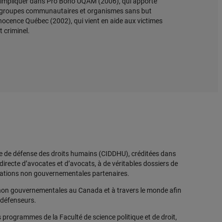
’impliquer dans Pro Bono UQAM (2006), qui apporte
s groupes communautaires et organismes sans but
Innocence Québec (2002), qui vient en aide aux victimes
t criminel.
le de défense des droits humains (CIDDHU), créditées dans
directe d’avocates et d’avocats, à de véritables dossiers de
sations non gouvernementales partenaires.
ns non gouvernementales au Canada et à travers le monde afin
s défenseurs.
 programmes de la Faculté de science politique et de droit,