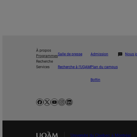
À propos
Salle de presse
Admission
Nous j
Programmes
Recherche
Services
Recherche à l’UQAM
Plan du campus
Bottin
Facebook
X
YouTube
Instagram
LinkedIn
Université du Québec à Montréal