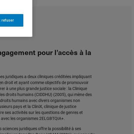
 refuser
ngagement pour l’accès à la
s juridiques a deux cliniques créditées impliquant
en droit et ayant comme objectifs de promouvoir
irer à une plus grande justice sociale : la Clinique
 des droits humains (CIDDHU) (2005), qui mène des
s droits humains avec divers organismes non
urs pays et la CliniX, clinique de justice
re ses activités sur les questions de genres et
on avec les organismes 2ELGBTQIA+.
sciences juridiques offre la possibilité à ses