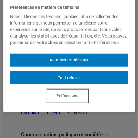
Préférences en matière de témoins
Nous joindre
Nous utilisons des témoins (cookies) afin de collecter des
informations qui nous permettent d’améliorer votre
expérience sur le site, de vous proposer des contenus vidéo,
d’analyser les statistiques de fréquentation, etc. Vous pouvez
Admission
personnaliser votre choix en sélectionnant « Préférences ».
Autoriser les témoins
Titre du programme
Tout refuser
Préférences
Administration des services publics
4686
Certificat
1er cycle
30
crédits
Communication, politique et société
7641