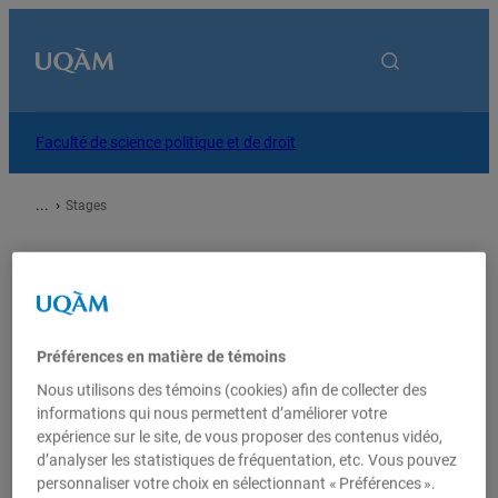
Accueil
Faculté de science politique et de droit
À propos
Stages
Programmes
Stages
Recherche
Préférences en matière de témoins
Certains stages sont encadrés par le
Nous utilisons des témoins (cookies) afin de collecter des
Centre de développement professionnel,
Services
informations qui nous permettent d’améliorer votre
un pont entre l’université et le milieu
expérience sur le site, de vous proposer des contenus vidéo,
professionnel.
d’analyser les statistiques de fréquentation, etc. Vous pouvez
Vous êtes
personnaliser votre choix en sélectionnant « Préférences ».