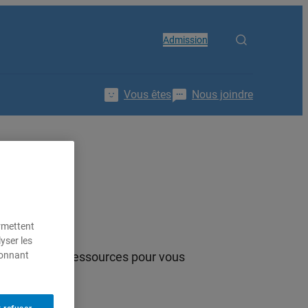
Admission
Vous êtes
Nous joindre
ermettent
yser les
ionnant
et trouvez les ressources pour vous