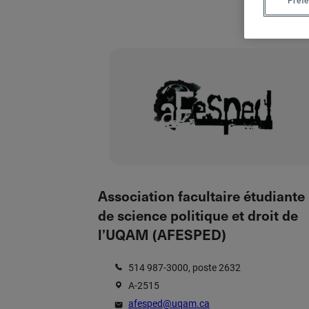
Préf
Nous joindre
Admission
Association facultaire étudiante
de science politique et droit de
l’UQAM (AFESPED)
514 987-3000, poste 2632
A-2515
afesped@uqam.ca