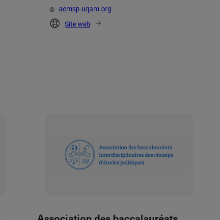
aemsp-uqam.org
Site web
s
Association des baccalauréats