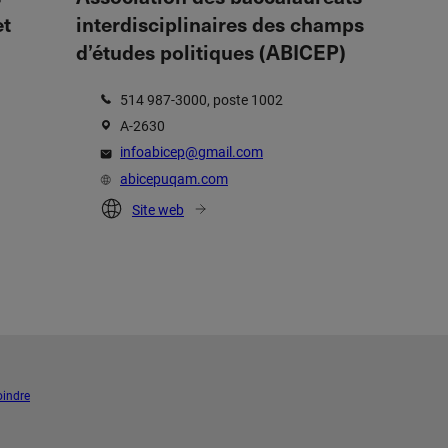
et
interdisciplinaires des champs
d’études politiques (ABICEP)
514 987-3000, poste 1002
A-2630
infoabicep@gmail.com
abicepuqam.com
Site web
oindre