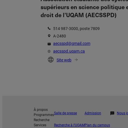
supérieurs en science politique 
droit de l’UQAM (AECSSPD)
514 987-3000, poste 7809
A-2480
aecsspd@gmail.com
aecsspd.uqam.ca
Site web
À propos
Salle de presse
Admission
Nous j
Programmes
Recherche
Services
Recherche à l’UQAM
Plan du campus