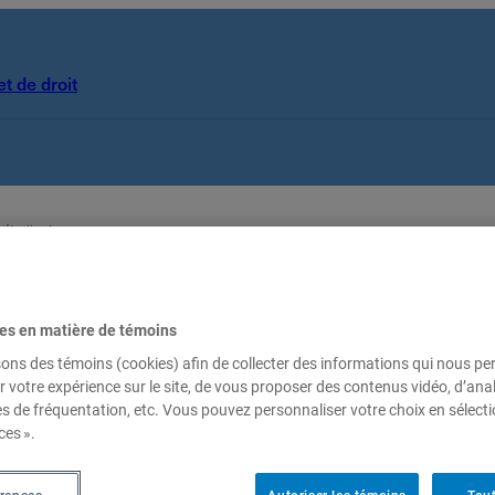
t de droit
 étudiantes
s
es en matière de témoins
sons des témoins (cookies) afin de collecter des informations qui nous p
r votre expérience sur le site, de vous proposer des contenus vidéo, d’anal
es de fréquentation, etc. Vous pouvez personnaliser votre choix en sélect
de la Faculté de science politique et de droit de l’UQAM 
ces ».