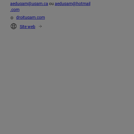
aeduqam@uqam.ca
ou
aeduqam@hotmail
.com
droituqam.com
Site web