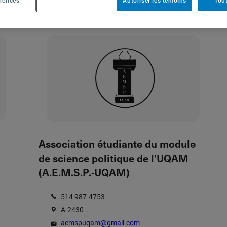
érences
Autoriser les témoins
Tout
Association étudiante du module
de science politique de l’UQAM
(A.E.M.S.P.-UQAM)
514 987-4753
A-2430
aemspuqam@gmail.com