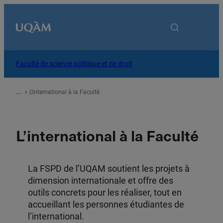
Accueil
Faculté de science politique et de droit
À propos
L’international à la Faculté
Programmes
L’international à la Faculté
Recherche
La FSPD de l’UQAM soutient les projets à
dimension internationale et offre des
Services
outils concrets pour les réaliser, tout en
accueillant les personnes étudiantes de
Vous êtes
l’international.