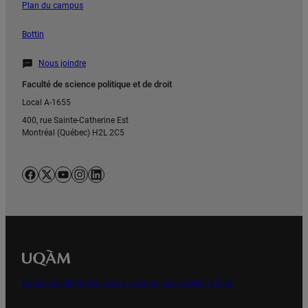
Plan du campus
Bottin
Nous joindre
Faculté de science politique et de droit
Local A-1655
400, rue Sainte-Catherine Est
Montréal (Québec) H2L 2C5
Facebook
X
YouTube
Instagram
LinkedIn
Confidentialité
Préférences des témoins
Accessibilité Web