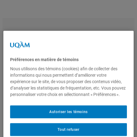
Nous joindre
Admission
Préférences en matière de témoins
Nous utilisons des témoins (cookies) afin de collecter des
informations qui nous permettent d’améliorer votre
expérience sur le site, de vous proposer des contenus vidéo,
d’analyser les statistiques de fréquentation, etc. Vous pouvez
personnaliser votre choix en sélectionnant « Préférences ».
Autoriser les témoins
Depuis 1999, l’international est au cœur de la Faculté de
science politique et de droit. Tous les programmes intègrent
une dimension internationale : stages, séjours d’études,
Tout refuser
concours, simulations et parcours de maîtrise menant à un