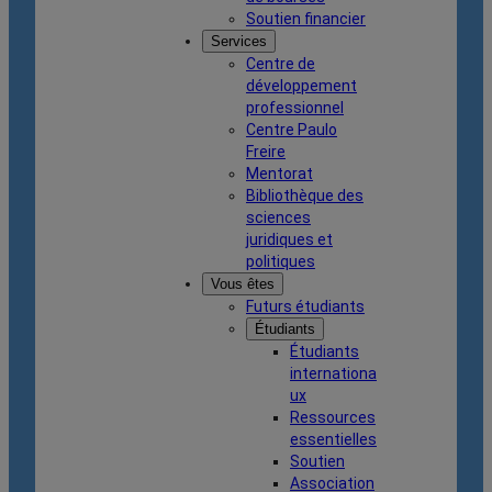
Soutien financier
Services
Centre de
développement
professionnel
Centre Paulo
Freire
Mentorat
Bibliothèque des
sciences
juridiques et
politiques
Vous êtes
Futurs étudiants
Étudiants
Étudiants
internationa
ux
Ressources
essentielles
Soutien
Association