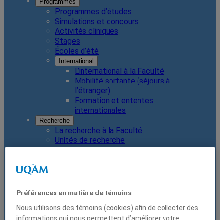
Programmes
Programmes d’études
Simulations et concours
Activités cliniques
Stages
Écoles d’été
International
L’international à la Faculté
Mobilité sortante (séjours à
l’étranger)
Formation et ententes
internationales
Recherche
La recherche à la Faculté
Unités de recherche
Aide à la rédaction de bourses
Soutien financier
Services
Centre de développement professionnel
Centre Paulo Freire
Préférences en matière de témoins
Mentorat
Nous utilisons des témoins (cookies) afin de collecter des
Bibliothèque des sciences juridiques et
informations qui nous permettent d’améliorer votre
politiques