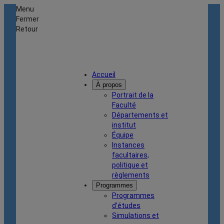
Menu
Fermer
Retour
Accueil
À propos
Portrait de la
Faculté
Départements et
institut
Équipe
Instances
facultaires,
politique et
règlements
Programmes
Programmes
d’études
Simulations et