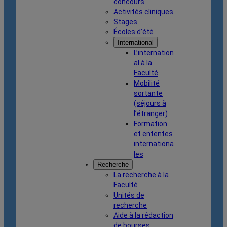
concours
Activités cliniques
Stages
Écoles d’été
International
L’internation
al à la
Faculté
Mobilité
sortante
(séjours à
l’étranger)
Formation
et ententes
internationa
les
Recherche
La recherche à la
Faculté
Unités de
recherche
Aide à la rédaction
de bourses