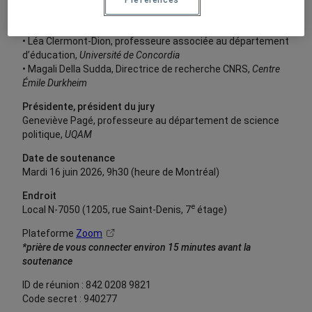
Préférences
politique,
UQAM
Jury d’évaluation
• Léa Clermont-Dion, professeure associée au département
d’éducation,
Université de Concordia
• Magali Della Sudda, Directrice de recherche CNRS,
Centre
Émile Durkheim
Présidente, président du jury
Geneviève Pagé, professeure au département de science
politique,
UQAM
Date de soutenance
Mardi 16 juin 2026, 9h30 (heure de Montréal)
Endroit
e
Local N-7050 (1205, rue Saint-Denis, 7
étage)
Plateforme
Zoom
*prière de vous connecter environ 15 minutes avant la
soutenance
ID de réunion : 842 0208 9821
Code secret : 940277