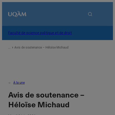
Accueil
Faculté de science politique et de droit
À propos
Avis de soutenance – Héloïse Michaud
Programmes
Recherche
À la une
Avis de soutenance –
Services
Héloïse Michaud
Vous êtes