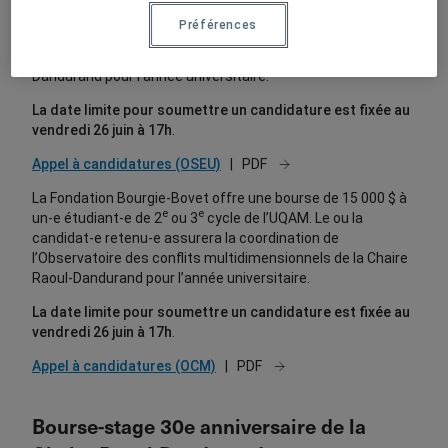
e
e
un-e étudiant-e de 2
ou 3
cycle de l’UQAM. Le ou la
Préférences
candidat-e retenu-e assurera la coordination de
l’Observatoire sur les États-Unis de la Chaire Raoul-
Dandurand pour l’année universitaire.
La date limite pour soumettre un candidature est fixée au
vendredi 26 juin à 17h
.
Appel à candidatures (OSEU)
La Fondation Bourgie-Bovet offre une bourse de 15 000 $ à
e
e
un-e étudiant-e de 2
ou 3
cycle de l’UQAM. Le ou la
candidat-e retenu-e assurera la coordination de
l’Observatoire des conflits multidimensionnels de la Chaire
Raoul-Dandurand pour l’année universitaire.
La date limite pour soumettre un candidature est fixée au
vendredi 26 juin à 17h
.
Appel à candidatures (OCM)
Bourse-stage 30e anniversaire de la