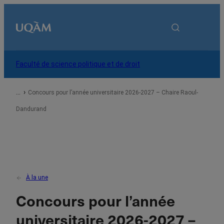
Accueil
Faculté de science politique et de droit
À propos
Concours pour l’année universitaire 2026-2027 – Chaire Raoul-
Dandurand
Programmes
Recherche
À la une
Services
Concours pour l’année
universitaire 2026-2027 –
Vous êtes