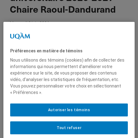
Chaire Raoul-Dandurand
Nous joindre
mercredi 3 juin 2026
Admission
Préférences en matière de témoins
Nous utilisons des témoins (cookies) afin de collecter des
informations qui nous permettent d’améliorer votre
expérience sur le site, de vous proposer des contenus
vidéo, d’analyser les statistiques de fréquentation, etc.
Vous pouvez personnaliser votre choix en sélectionnant
« Préférences ».
Autoriser les témoins
Bourses-stages de recherche Marc
Bourgie
Tout refuser
La Fondation Bourgie-Bovet offre une bourse de 15 000 $ à