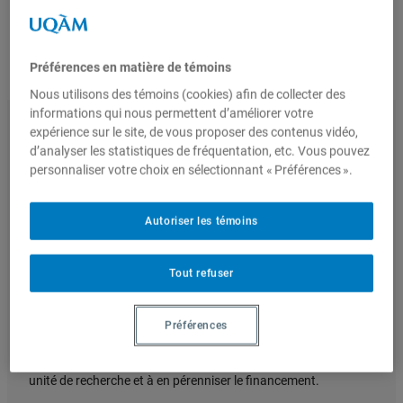
afin d’appuyer leur développement et leur
structuration.
Nous joindre
Préférences en matière de témoins
Nous utilisons des témoins (cookies) afin de collecter des
Admission
informations qui nous permettent d’améliorer votre
expérience sur le site, de vous proposer des contenus vidéo,
d’analyser les statistiques de fréquentation, etc. Vous pouvez
personnaliser votre choix en sélectionnant « Préférences ».
Autoriser les témoins
Objectif
Tout refuser
L’appui aux unités facultaires de recherche en émergence
poursuit deux objectifs. Premièrement, il vise à structurer les
collaborations de recherche au sein de la FSPD et entre les
Préférences
facultés de l’UQAM. Deuxièmement, il vise à appuyer les
professeur.e.s de la Faculté qui souhaitent structurer une
unité de recherche et à en pérenniser le financement.