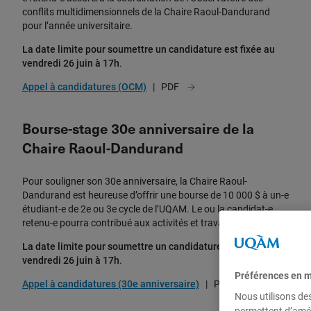
conflits multidimensionnels de la Chaire Raoul-Dandurand
pour l’année universitaire.
La date limite pour soumettre un candidature est fixée au
vendredi 26 juin à 17h
.
Appel à candidatures (OCM)
Bourse-stage 30e anniversaire de la
Chaire Raoul-Dandurand
Pour souligner son 30e anniversaire, la Chaire Raoul-
Dandurand est heureuse d’offrir une bourse de 10 000 $ à un-e
étudiant-e de 2e ou 3e cycle de l’UQAM. Le ou la candidat-e
retenu-e pourra contribué aux activités et travaux de la Chaire.
La date limite pour soumettre un candidature est fixée au
vendredi 26 juin à 17h
.
Préférences en m
Appel à candidatures (30e anniversaire)
Nous utilisons de