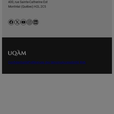
400, rue Sainte-Catherine Est
Montréal (Québec) H2L 2C5
Facebook
X
YouTube
Instagram
LinkedIn
Confidentialité
Préférences des témoins
Accessibilité Web