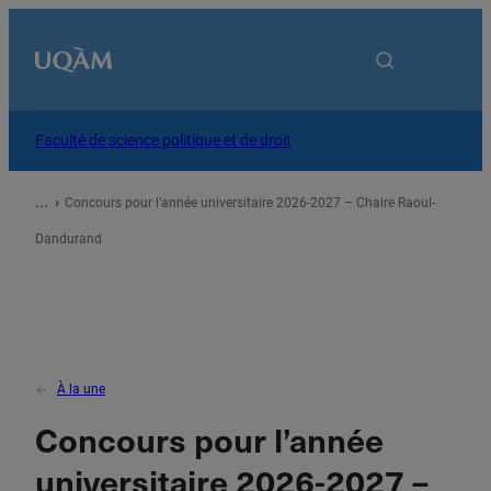
Accueil
Faculté de science politique et de droit
À propos
Concours pour l’année universitaire 2026-2027 – Chaire Raoul-
Dandurand
Programmes
Recherche
À la une
Services
Concours pour l’année
universitaire 2026-2027 –
Vous êtes