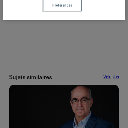
élues :
https://actualites.uqam.ca/2025/quinze-uqamiennes-
Préférences
et-uqamiens-au-parlement-federal/
Sujets similaires
Voir plus