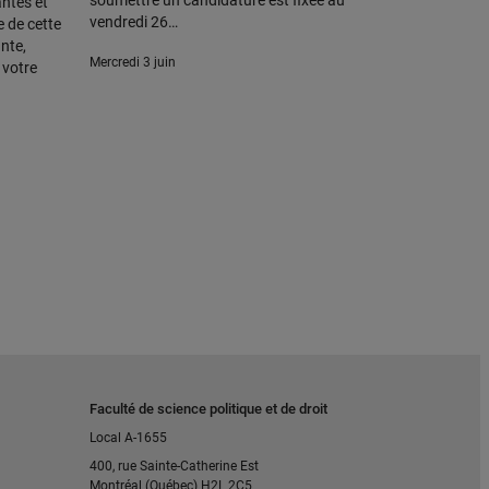
soumettre un candidature est fixée au
antes et
vendredi 26…
e de cette
nte,
mercredi 3 juin
 votre
Faculté de science politique et de droit
Local A-1655
400, rue Sainte-Catherine Est
Montréal (Québec) H2L 2C5