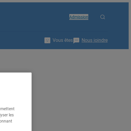
Admission
Vous êtes
Nous joindre
ermettent
yser les
ionnant