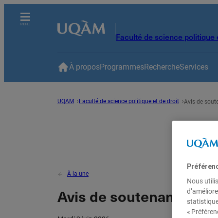
MENU
Faculté de science politique e
Accueil
À propos
Programmes
Recherche
Services
À propos
UQAM
Faculté de science politique et de droit
Avis de sout
Programmes
Recherche
Préféren
À la une
Services
Nous utili
Avis de soutenance – 
d’améliore
statistiqu
Vous êtes
« Préféren