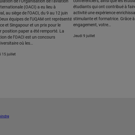
conférenciers, ainsi que les étudi
lation de l’Organisation de l’aviation
étudiants qui ont contribué à fair
internationale (OACI) a eu lieu à
activité une expérience enrichissa
l, au siège de l’OACI, du 9 au 12 juin
stimulante et formatrice. Grâce à
Deux équipes de l’UQAM ont représenté
engagement, votre…
ce et Singapour et un prix pour le
r position paper a été remporté. La
jeudi 9 juillet
tion de l’OACI est un concours
iversitaire où les…
i 15 juillet
oindre