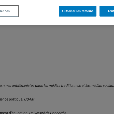
érences
Autoriser les témoins
Tout
es femmes antiféministes dans les médias traditionnels et les médias sociau
ience politique,
UQAM
ement d’éducation,
Université de Concordia