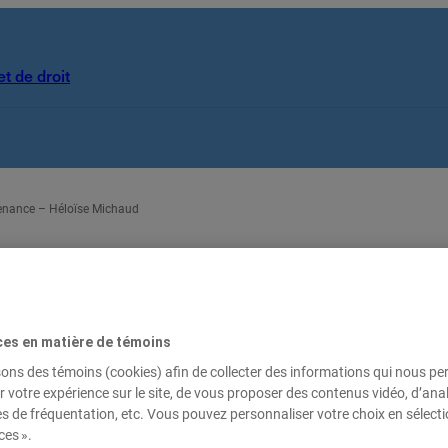
t de droit
enance – Héloïse Michaud
ces en matière de témoins
sons des témoins (cookies) afin de collecter des informations qui nous p
Héloïse Michaud
r votre expérience sur le site, de vous proposer des contenus vidéo, d’anal
es de fréquentation, etc. Vous pouvez personnaliser votre choix en sélect
ces ».