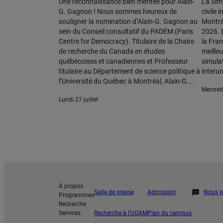
Une reconnaissance bien méritée pour Alain-
La Simu
G. Gagnon ! Nous sommes heureux de
civile 
souligner la nomination d’Alain-G. Gagnon au
Montréa
sein du Conseil consultatif du PADEM (Paris
2026. 
Centre for Democracy). Titulaire de la Chaire
la Fran
de recherche du Canada en études
meilleu
québécoises et canadiennes et Professeur
simula
titulaire au Département de science politique à
interun
l’Université du Québec à Montréal, Alain-G.…
mercred
lundi 27 juillet
À propos
Salle de presse
Admission
Nous j
Programmes
Recherche
Services
Recherche à l’UQAM
Plan du campus