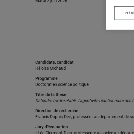
mardi 2 juin 2026
Nous joindre
Préf
Admission
Candidate, candidat
Héloïse Michaud
Programme
Doctorat en science politique
Titre de la thèse
Défendre l’ordre établi : l’agentivité réactionnaire d
Direction de recherche
Francis Dupuis-Déri, professeur au département de sc
Jury d’évaluation
• Léa Clermont-Dion, professeure associée au départ