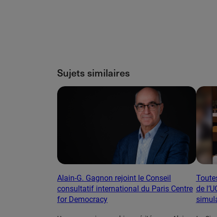
Sujets similaires
Alain-G. Gagnon rejoint le Conseil
Toutes
consultatif international du Paris Centre
de l’U
for Democracy
simula