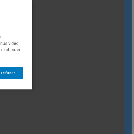
s
enus vidéo,
tre choix en
 refuser