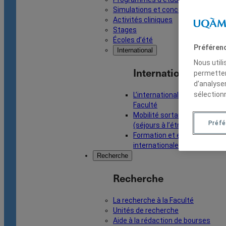
Simulations et concours
Activités cliniques
Stages
Écoles d’été
Préféren
International
Nous util
International
permetten
d’analyse
sélection
L’international à la
Faculté
Mobilité sortante
Préfé
(séjours à l’étranger)
Formation et ententes
internationales
Recherche
Recherche
La recherche à la Faculté
Unités de recherche
Aide à la rédaction de bourses