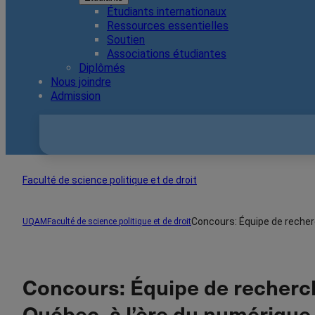
Étudiants internationaux
Ressources essentielles
Soutien
Associations étudiantes
Diplômés
Nous joindre
Admission
Faculté de science politique et de droit
Concours: Équipe de recherch
UQAM
Faculté de science politique et de droit
Concours: Équipe de recherche 
Québec, à l’ère du numérique