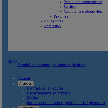
Ressources essentielles
Soutien
Associations étudiantes
Diplômés
Nous joindre
Admission
UQAM
Faculté de science politique et de droit
Accueil
À propos
Portrait de la Faculté
Départements et institut
Équipe
Instances facultaires, politique et règlements
Programmes